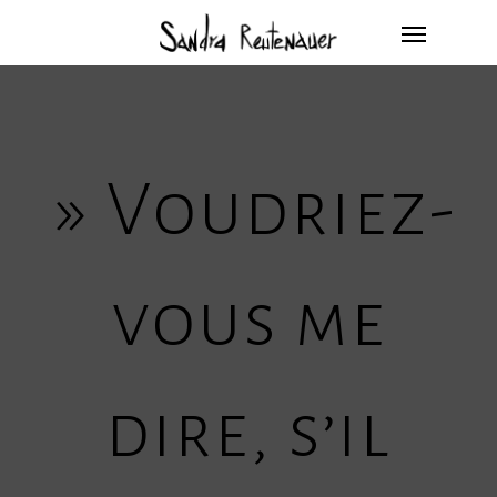
»
Voudriez-
vous me
dire, s’il