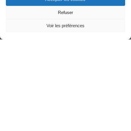
Refuser
-Oh, tu ne
Voir les préférences
manqueras
pas
d’arriver