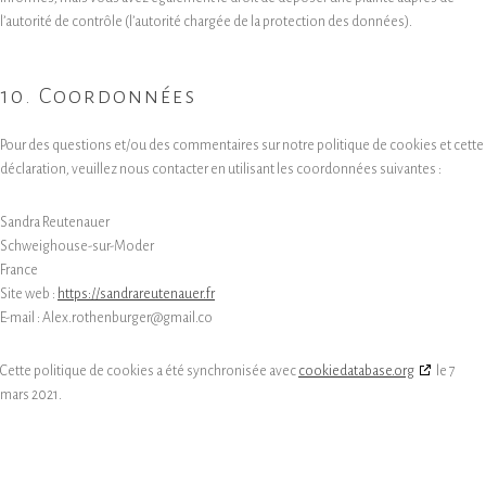
l’autorité de contrôle (l’autorité chargée de la protection des données).
10. Coordonnées
Pour des questions et/ou des commentaires sur notre politique de cookies et cette
déclaration, veuillez nous contacter en utilisant les coordonnées suivantes :
Sandra Reutenauer
Schweighouse-sur-Moder
France
Site web :
https://sandrareutenauer.fr
E-mail :
Alex.rothenburger@gmail.co
Cette politique de cookies a été synchronisée avec
cookiedatabase.org
le 7
mars 2021.