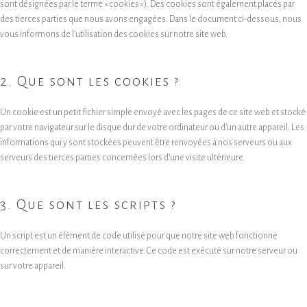
sont désignées par le terme « cookies »). Des cookies sont également placés par
des tierces parties que nous avons engagées. Dans le document ci-dessous, nous
vous informons de l’utilisation des cookies sur notre site web.
2. Que sont les cookies ?
Un cookie est un petit fichier simple envoyé avec les pages de ce site web et stocké
par votre navigateur sur le disque dur de votre ordinateur ou d’un autre appareil. Les
informations qui y sont stockées peuvent être renvoyées à nos serveurs ou aux
serveurs des tierces parties concernées lors d’une visite ultérieure.
3. Que sont les scripts ?
Un script est un élément de code utilisé pour que notre site web fonctionne
correctement et de manière interactive. Ce code est exécuté sur notre serveur ou
sur votre appareil.