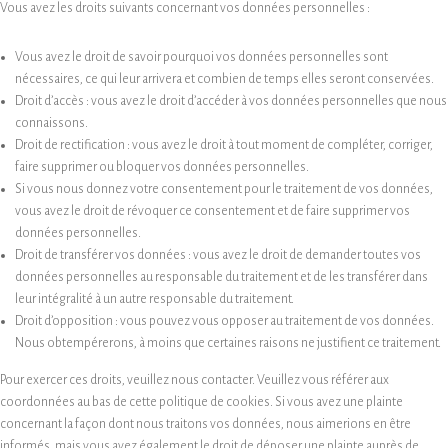
Vous avez les droits suivants concernant vos données personnelles :
Vous avez le droit de savoir pourquoi vos données personnelles sont
nécessaires, ce qui leur arrivera et combien de temps elles seront conservées.
Droit d’accès : vous avez le droit d’accéder à vos données personnelles que nous
connaissons.
Droit de rectification : vous avez le droit à tout moment de compléter, corriger,
faire supprimer ou bloquer vos données personnelles.
Si vous nous donnez votre consentement pour le traitement de vos données,
vous avez le droit de révoquer ce consentement et de faire supprimer vos
données personnelles.
Droit de transférer vos données : vous avez le droit de demander toutes vos
données personnelles au responsable du traitement et de les transférer dans
leur intégralité à un autre responsable du traitement.
Droit d’opposition : vous pouvez vous opposer au traitement de vos données.
Nous obtempérerons, à moins que certaines raisons ne justifient ce traitement.
Pour exercer ces droits, veuillez nous contacter. Veuillez vous référer aux
coordonnées au bas de cette politique de cookies. Si vous avez une plainte
concernant la façon dont nous traitons vos données, nous aimerions en être
informés, mais vous avez également le droit de déposer une plainte auprès de