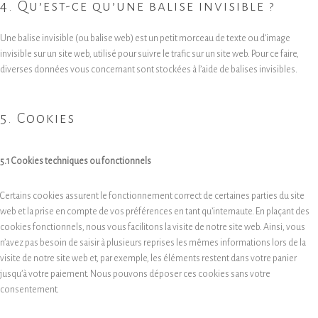
4. Qu’est-ce qu’une balise invisible ?
Une balise invisible (ou balise web) est un petit morceau de texte ou d’image
invisible sur un site web, utilisé pour suivre le trafic sur un site web. Pour ce faire,
diverses données vous concernant sont stockées à l’aide de balises invisibles.
5. Cookies
5.1 Cookies techniques ou fonctionnels
Certains cookies assurent le fonctionnement correct de certaines parties du site
web et la prise en compte de vos préférences en tant qu’internaute. En plaçant des
cookies fonctionnels, nous vous facilitons la visite de notre site web. Ainsi, vous
n’avez pas besoin de saisir à plusieurs reprises les mêmes informations lors de la
visite de notre site web et, par exemple, les éléments restent dans votre panier
jusqu’à votre paiement. Nous pouvons déposer ces cookies sans votre
consentement.