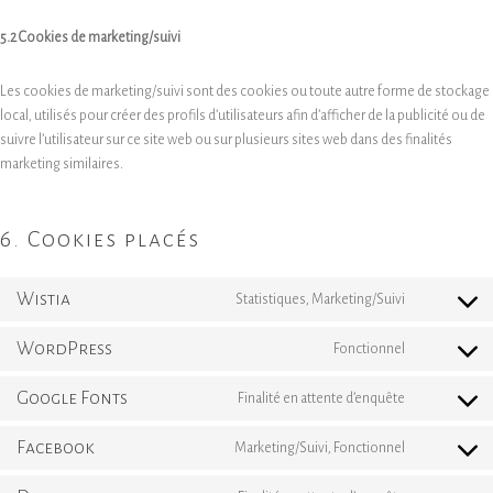
5.2 Cookies de marketing/suivi
Les cookies de marketing/suivi sont des cookies ou toute autre forme de stockage
local, utilisés pour créer des profils d’utilisateurs afin d’afficher de la publicité ou de
suivre l’utilisateur sur ce site web ou sur plusieurs sites web dans des finalités
marketing similaires.
6. Cookies placés
Wistia
Consent
Statistiques, Marketing/Suivi
to
WordPress
service
Consent
Fonctionnel
wistia
to
Google Fonts
service
Consent
Finalité en attente d’enquête
wordpress
to
Facebook
service
Consent
Marketing/Suivi, Fonctionnel
google-
to