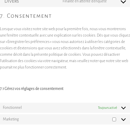
fonts
Divers
service
Consent
Finalité en attente d’enquête
facebook
to
service
7. Consentement
divers
Lorsque vous visitez notre site web pour la première fois, nous vous montrerons
une fenêtre contextuelle avec une explication sur les cookies. Dès que vous cliquez
sur « Enregistrer les préférences » vous nous autorisez à utiliser les catégories de
cookies et d’extensions que vous avez sélectionnés dans la fenêtre contextuelle,
comme décrit dans la présente politique de cookies. Vous pouvez désactiver
l’utilisation des cookies via votre navigateur, mais veuillez noter que notre site web
pourrait ne plus fonctionner correctement.
7.1 Gérez vos réglages de consentement
Fonctionnel
Toujours activé
Marketing
Marketi